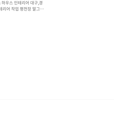
 하우스 인테리어 대구,경
테리어 작업 평천장 말그대
본 만들어지는데요 주방이나
 위해 부분 평천장과 박공천
인테리어.닷컴 도메인 임대합
것인지 생각해야하고 시스템
되어야 합니다 위 이미지 에
니다 전체 천정 ,벽 편백루