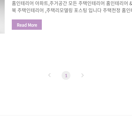
홈인테리어 아파트,주거공간 모든 주택인테리어 홈인테리어 &
북 주택인테리어 ,주택리모델링 포스팅 입니다 주택천정 홈인
로 일반적인 천정입니다 박공천정 인경우 삼각형 구조로 기
거실 또는 복층 계단 등 경계 또는 인테리어 효과을 부각하기
Read More
장 을 혼합해서 계획한 주택천정 인테리어 입니다. www.홈
니다. 박공천정 작업전 체크 조명계획 어떤 조명을 설치 할
에어콘 천정형 위치 이러한 문제을 해결하기위한 계획이 우선
서 일부 박공천정 편백루바 작업 과 거실주방의 평천정 작업입
바 작업 ~ 일많어면 좋지않냐 그러지만 ..
이
다
1
전
음